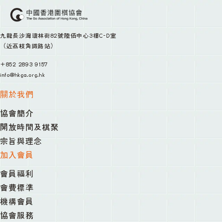
九龍長沙灣瓊林街82號陸佰中心3樓C-D室
（近荔枝角鐵路站）
+852 2893 9157
info@hkga.org.hk
關於我們
協會簡介
開放時間及棋聚
宗旨與理念
加入會員
會員福利
會費標準
機構會員
協會服務