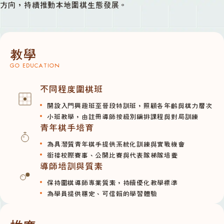
方向，持續推動本地圍棋生態發展。
教學
GO EDUCATION
不同程度圍棋班
開設入門興趣班至晉段特訓班，照顧各年齡與棋力層次
小班教學，由註冊導師按級別編排課程與對局訓練
青年棋手培育
為具潛質青年棋手提供系統化訓練與實戰機會
銜接校際賽事、公開比賽與代表隊梯隊培養
導師培訓與質素
保持圍棋導師專業質素，持續優化教學標準
為學員提供穩定、可信賴的學習體驗