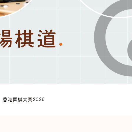
揚棋道
.
香港圍棋大賽2026