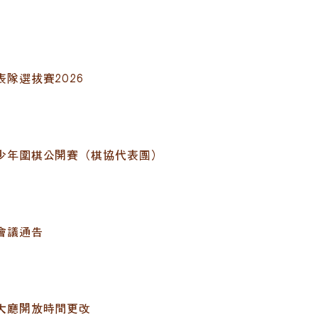
隊選拔賽2026
少年圍棋公開賽（棋協代表團）
會議通告
大廳開放時間更改