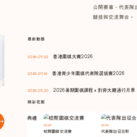
公開賽事、代表隊
競技與交流舞台。
最新動態
比賽通告
香港青少年圍棋代表隊選拔賽
香港圍棋大賽2026
2026.07.22
2026
香港青少年圍棋代表隊選拔賽2026
2026.07.19
2026暑期圍棋課程ｘ對弈大廳通行月票
2026.05.20
精彩花絮
2025
2024
頒獎典禮
校際圍棋交流賽
代表隊出征合影