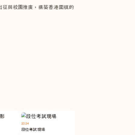
出征與校園推廣，構築香港圍棋的
活動消息
2026暑期圍棋課程ｘ對弈大
通行月票
2024
2024
2025
段位考試現場
青年棋手訓練營
冬季