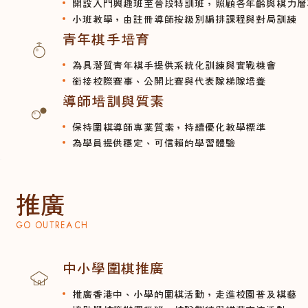
開設入門興趣班至晉段特訓班，照顧各年齡與棋力層
小班教學，由註冊導師按級別編排課程與對局訓練
青年棋手培育
為具潛質青年棋手提供系統化訓練與實戰機會
銜接校際賽事、公開比賽與代表隊梯隊培養
導師培訓與質素
保持圍棋導師專業質素，持續優化教學標準
為學員提供穩定、可信賴的學習體驗
推廣
GO OUTREACH
中小學圍棋推廣
推廣香港中、小學的圍棋活動，走進校園普及棋藝