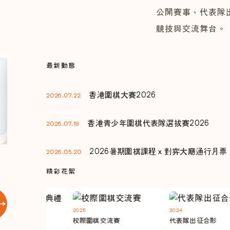
公開賽事、代表隊
競技與交流舞台。
最新動態
比賽通告
香港青少年圍棋代表隊選拔賽
香港圍棋大賽2026
2026.07.22
2026
香港青少年圍棋代表隊選拔賽2026
2026.07.19
2026暑期圍棋課程ｘ對弈大廳通行月票
2026.05.20
精彩花絮
2025
2024
頒獎典禮
校際圍棋交流賽
代表隊出征合影