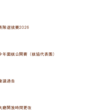
隊選拔賽2026
少年圍棋公開賽（棋協代表團）
會議通告
大廳開放時間更改