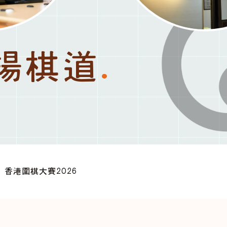
揚棋道
.
香港圍棋大賽2026