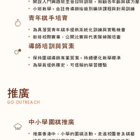
開設入門興趣班至晉段特訓班，照顧各年齡與棋力層
小班教學，由註冊導師按級別編排課程與對局訓練
青年棋手培育
為具潛質青年棋手提供系統化訓練與實戰機會
銜接校際賽事、公開比賽與代表隊梯隊培養
導師培訓與質素
保持圍棋導師專業質素，持續優化教學標準
為學員提供穩定、可信賴的學習體驗
推廣
GO OUTREACH
中小學圍棋推廣
推廣香港中、小學的圍棋活動，走進校園普及棋藝