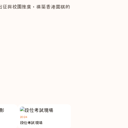
出征與校園推廣，構築香港圍棋的
活動消息
2026暑期圍棋課程ｘ對弈大
通行月票
2024
2024
2025
段位考試現場
青年棋手訓練營
冬季