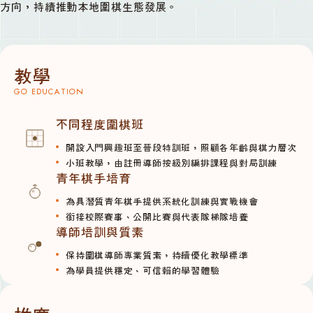
方向，持續推動本地圍棋生態發展。
教學
GO EDUCATION
不同程度圍棋班
開設入門興趣班至晉段特訓班，照顧各年齡與棋力層次
小班教學，由註冊導師按級別編排課程與對局訓練
青年棋手培育
為具潛質青年棋手提供系統化訓練與實戰機會
銜接校際賽事、公開比賽與代表隊梯隊培養
導師培訓與質素
保持圍棋導師專業質素，持續優化教學標準
為學員提供穩定、可信賴的學習體驗