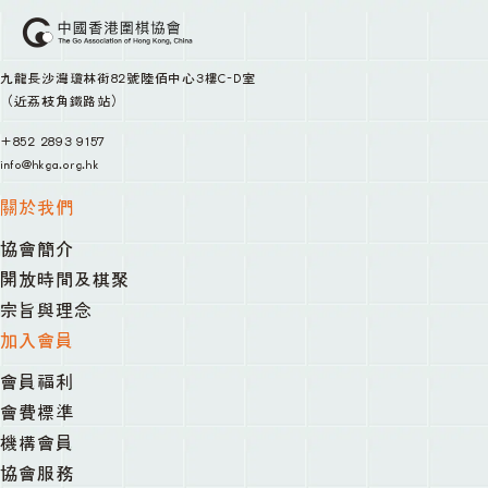
九龍長沙灣瓊林街82號陸佰中心3樓C-D室
（近荔枝角鐵路站）
+852 2893 9157
info@hkga.org.hk
關於我們
協會簡介
開放時間及棋聚
宗旨與理念
加入會員
會員福利
會費標準
機構會員
協會服務