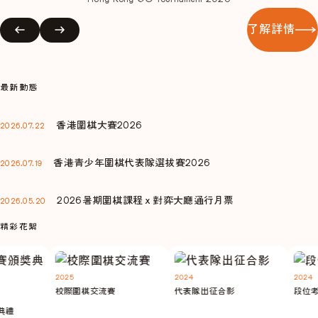
了解詳情
最新動態
香港圍棋大賽2026
2026.07.22
香港青少年圍棋代表隊選拔賽2026
2026.07.19
2026暑期圍棋課程ｘ對弈大廳通行月票
2026.05.20
精彩花絮
2025
2024
2024
校際圍棋交流賽
代表隊出征合影
段位考
禮