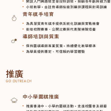
開設入門興趣班至晉段特訓班，照顧各年齡與棋力層
小班教學，由註冊導師按級別編排課程與對局訓練
青年棋手培育
為具潛質青年棋手提供系統化訓練與實戰機會
銜接校際賽事、公開比賽與代表隊梯隊培養
導師培訓與質素
保持圍棋導師專業質素，持續優化教學標準
為學員提供穩定、可信賴的學習體驗
推廣
GO OUTREACH
中小學圍棋推廣
推廣香港中、小學的圍棋活動，走進校園普及棋藝