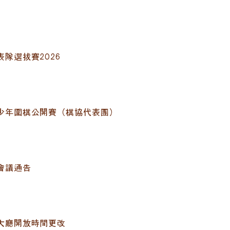
隊選拔賽2026
少年圍棋公開賽（棋協代表團）
會議通告
大廳開放時間更改