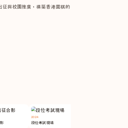
出征與校園推廣，構築香港圍棋的
活動消息
2026暑期圍棋課程ｘ對弈大
通行月票
2024
青年棋手訓練營
2024
段位考試現場