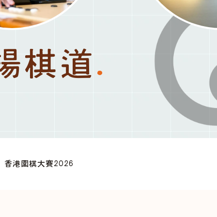
揚棋道
.
香港圍棋大賽2026