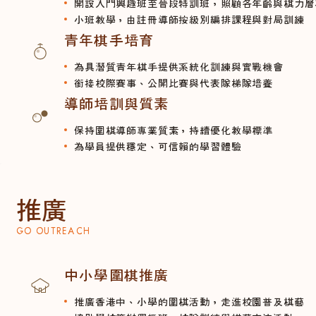
開設入門興趣班至晉段特訓班，照顧各年齡與棋力層
小班教學，由註冊導師按級別編排課程與對局訓練
青年棋手培育
為具潛質青年棋手提供系統化訓練與實戰機會
銜接校際賽事、公開比賽與代表隊梯隊培養
導師培訓與質素
保持圍棋導師專業質素，持續優化教學標準
為學員提供穩定、可信賴的學習體驗
推廣
GO OUTREACH
中小學圍棋推廣
推廣香港中、小學的圍棋活動，走進校園普及棋藝