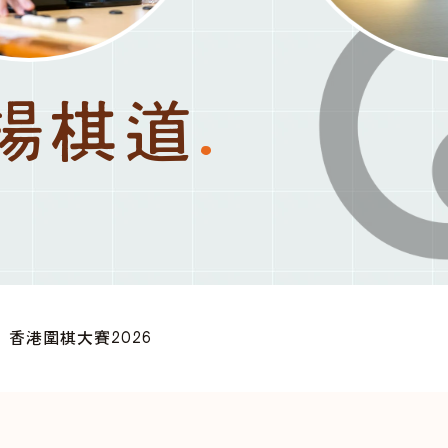
揚棋道
.
香港圍棋大賽2026