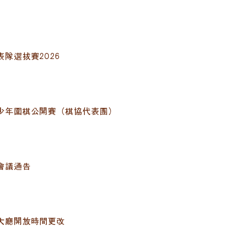
隊選拔賽2026
少年圍棋公開賽（棋協代表團）
會議通告
大廳開放時間更改