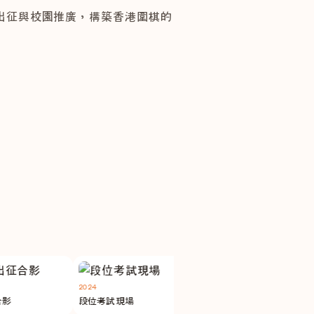
出征與校園推廣，構築香港圍棋的
活動消息
2026暑期圍棋課程ｘ對弈大
通行月票
2024
青年棋手訓練營
2024
段位考試現場