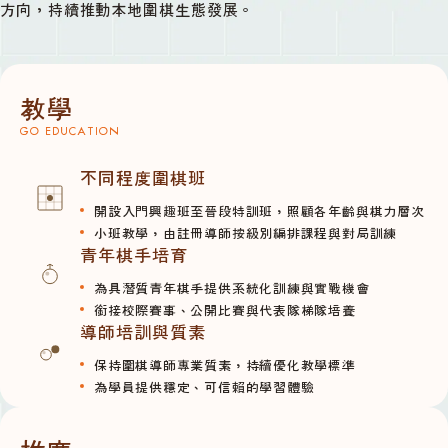
方向，持續推動本地圍棋生態發展。
教學
GO EDUCATION
不同程度圍棋班
開設入門興趣班至晉段特訓班，照顧各年齡與棋力層次
小班教學，由註冊導師按級別編排課程與對局訓練
青年棋手培育
為具潛質青年棋手提供系統化訓練與實戰機會
銜接校際賽事、公開比賽與代表隊梯隊培養
導師培訓與質素
保持圍棋導師專業質素，持續優化教學標準
為學員提供穩定、可信賴的學習體驗