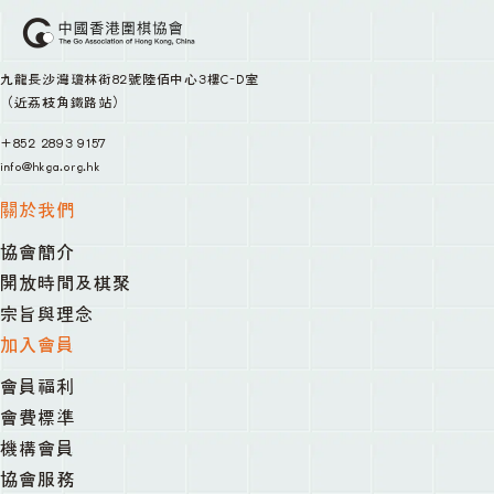
九龍長沙灣瓊林街82號陸佰中心3樓C-D室
（近荔枝角鐵路站）
+852 2893 9157
info@hkga.org.hk
關於我們
協會簡介
開放時間及棋聚
宗旨與理念
加入會員
會員福利
會費標準
機構會員
協會服務