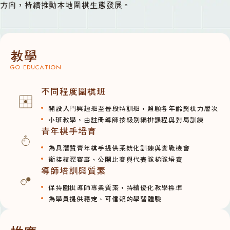
方向，持續推動本地圍棋生態發展。
教學
GO EDUCATION
不同程度圍棋班
開設入門興趣班至晉段特訓班，照顧各年齡與棋力層次
小班教學，由註冊導師按級別編排課程與對局訓練
青年棋手培育
為具潛質青年棋手提供系統化訓練與實戰機會
銜接校際賽事、公開比賽與代表隊梯隊培養
導師培訓與質素
保持圍棋導師專業質素，持續優化教學標準
為學員提供穩定、可信賴的學習體驗