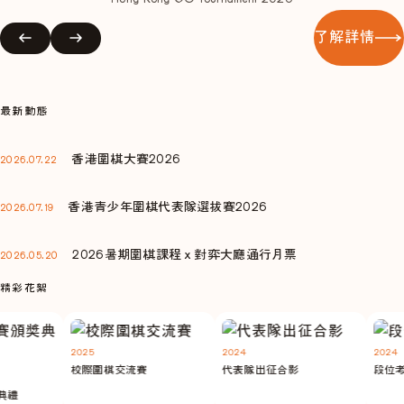
了解詳情
最新動態
香港圍棋大賽2026
2026.07.22
香港青少年圍棋代表隊選拔賽2026
2026.07.19
2026暑期圍棋課程ｘ對弈大廳通行月票
2026.05.20
精彩花絮
2025
2024
2024
校際圍棋交流賽
代表隊出征合影
段位考
禮