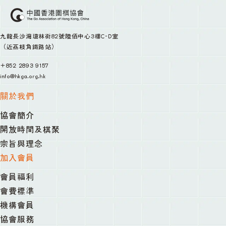
九龍長沙灣瓊林街82號陸佰中心3樓C-D室
（近荔枝角鐵路站）
+852 2893 9157
info@hkga.org.hk
關於我們
協會簡介
開放時間及棋聚
宗旨與理念
加入會員
會員福利
會費標準
機構會員
協會服務