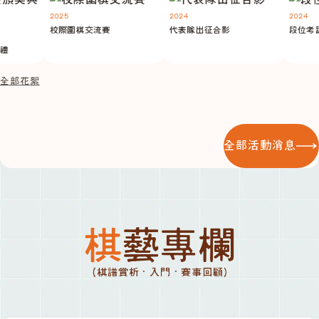
2025
2024
2024
校際圍棋交流賽
代表隊出征合影
段位考試
禮
全部花絮
全部活動消息
棋藝專欄
(棋譜賞析 · 入門 · 賽事回顧)