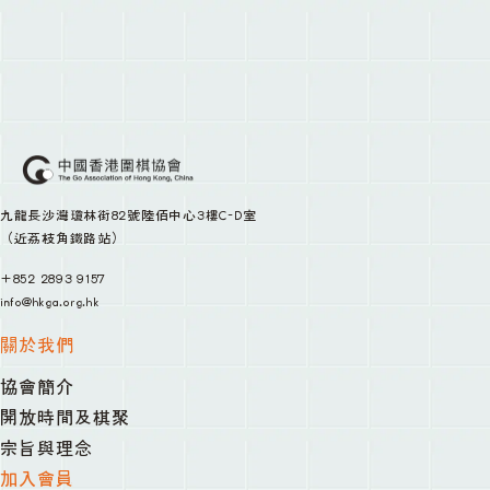
九龍長沙灣瓊林街82號陸佰中心3樓C-D室
（近荔枝角鐵路站）
+852 2893 9157
info@hkga.org.hk
關於我們
協會簡介
開放時間及棋聚
宗旨與理念
加入會員