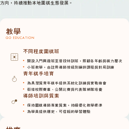
方向，持續推動本地圍棋生態發展。
教學
GO EDUCATION
不同程度圍棋班
開設入門興趣班至晉段特訓班，照顧各年齡與棋力層次
小班教學，由註冊導師按級別編排課程與對局訓練
青年棋手培育
為具潛質青年棋手提供系統化訓練與實戰機會
銜接校際賽事、公開比賽與代表隊梯隊培養
導師培訓與質素
保持圍棋導師專業質素，持續優化教學標準
為學員提供穩定、可信賴的學習體驗