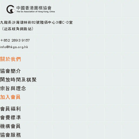
九龍長沙灣瓊林街82號陸佰中心3樓C-D室
（近荔枝角鐵路站）
+852 2893 9157
info@hkga.org.hk
關於我們
協會簡介
開放時間及棋聚
宗旨與理念
加入會員
會員福利
會費標準
機構會員
協會服務