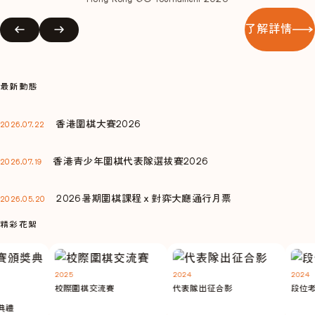
了解詳情
最新動態
香港圍棋大賽2026
2026.07.22
香港青少年圍棋代表隊選拔賽2026
2026.07.19
2026暑期圍棋課程ｘ對弈大廳通行月票
2026.05.20
精彩花絮
2025
2024
2024
校際圍棋交流賽
代表隊出征合影
段位考
禮