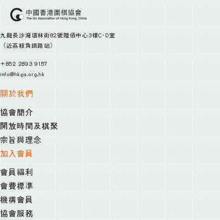
九龍長沙灣瓊林街82號陸佰中心3樓C-D室
（近荔枝角鐵路站）
+852 2893 9157
info@hkga.org.hk
關於我們
協會簡介
開放時間及棋聚
宗旨與理念
加入會員
會員福利
會費標準
機構會員
協會服務