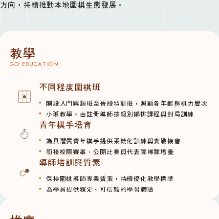
方向，持續推動本地圍棋生態發展。
教學
GO EDUCATION
不同程度圍棋班
開設入門興趣班至晉段特訓班，照顧各年齡與棋力層次
小班教學，由註冊導師按級別編排課程與對局訓練
青年棋手培育
為具潛質青年棋手提供系統化訓練與實戰機會
銜接校際賽事、公開比賽與代表隊梯隊培養
導師培訓與質素
保持圍棋導師專業質素，持續優化教學標準
為學員提供穩定、可信賴的學習體驗