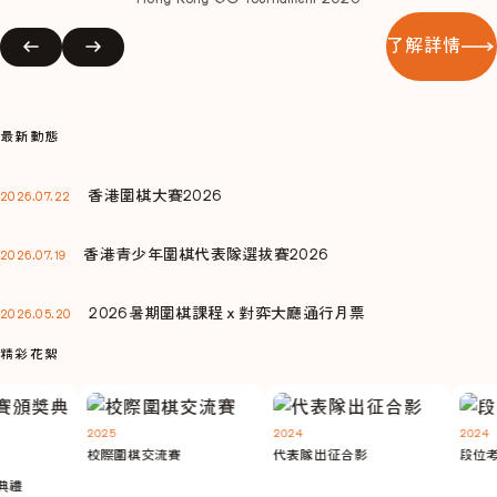
了解詳情
最新動態
香港圍棋大賽2026
2026.07.22
香港青少年圍棋代表隊選拔賽2026
2026.07.19
2026暑期圍棋課程ｘ對弈大廳通行月票
2026.05.20
精彩花絮
2025
2024
2024
校際圍棋交流賽
代表隊出征合影
段位考
禮