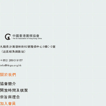
九龍長沙灣瓊林街82號陸佰中心3樓C-D室
（近荔枝角鐵路站）
+852 2893 9157
info@hkga.org.hk
關於我們
協會簡介
開放時間及棋聚
宗旨與理念
加入會員