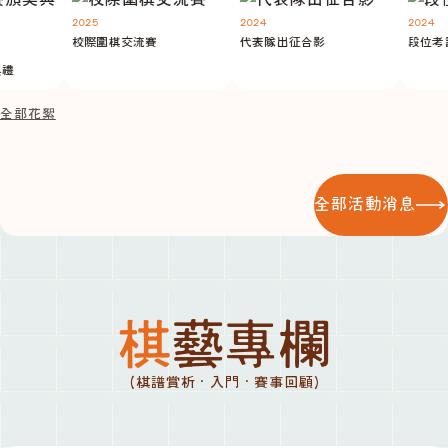
2025
2024
2024
校際圍棋交流賽
代表隊出征合影
段位考試
禮
全部花絮
全部活動消息
棋藝專欄
(棋譜賞析 · 入門 · 賽事回顧)