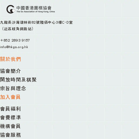
九龍長沙灣瓊林街82號陸佰中心3樓C-D室
（近荔枝角鐵路站）
+852 2893 9157
info@hkga.org.hk
關於我們
協會簡介
開放時間及棋聚
宗旨與理念
加入會員
會員福利
會費標準
機構會員
協會服務